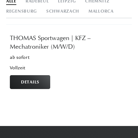
ALLE
RADEBEUL
LEIPZIG
CHEMNITZ
REGENSBURG
SCHWARZACH
MALLORCA
THOMAS Sportwagen | KFZ –
Mechatroniker (M/W/D)
ab sofort
Vollzeit
DETAILS