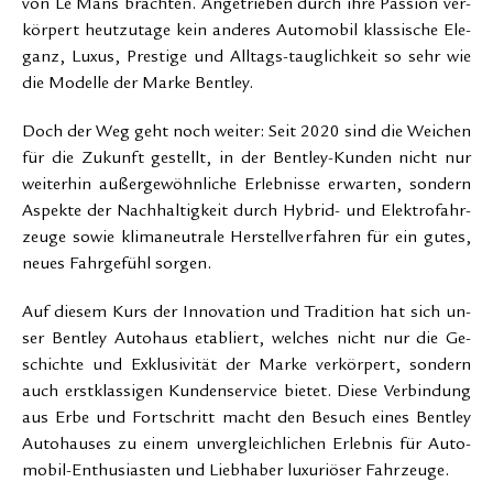
von Le Mans brach­ten. An­ge­trie­ben durch ih­re Passi­on ver­
kör­pert heut­zu­ta­ge kein an­de­res Au­to­mobil klas­si­sche Ele­
ganz, Lu­xus, Pres­ti­ge und All­tags-taug­lich­keit so sehr wie
die Mo­del­le der Mar­ke Bent­ley.
Doch der Weg geht noch wei­ter: Seit 2020 sind die Wei­chen
für die Zu­kunft ge­stellt, in der Bent­ley-Kun­den nicht nur
wei­ter­hin au­ßer­ge­wöhn­li­che Erleb­nis­se er­war­ten, son­dern
As­pek­te der Nach­hal­tig­keit durch Hy­brid- und Elek­tro­fahr­
zeu­ge so­wie kli­ma­neu­tra­le Her­stell­ver­fah­ren für ein gu­tes,
neu­es Fahr­ge­fühl sor­gen.
Auf die­sem Kurs der In­no­va­ti­on und Tra­di­ti­on hat sich un­
ser Bent­ley Au­to­haus eta­bliert, wel­ches nicht nur die Ge­
schich­te und Ex­klu­si­vi­tät der Mar­ke ver­kör­pert, son­dern
auch erst­klas­si­gen Kun­den­ser­vice bie­tet. Die­se Ver­bin­dung
aus Er­be und Fort­schritt macht den Be­such ei­nes Bent­ley
Au­to­hau­ses zu ei­nem un­ver­gleich­li­chen Er­leb­nis für Au­to­
mo­bil-En­thu­si­as­ten und Lieb­ha­ber lu­xu­riö­ser Fahr­zeu­ge.