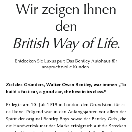
Wir zeigen Ihnen
den
British Way of Life
.
Entdecken Sie Luxus pur: Das Bentley Autohaus für
anspruchsvolle Kunden.
Ziel des Gründers, Walter Owen Bentley, war immer: „To
build a fast car, a good car, the best in its class.”
Er leg­te am 10. Ju­li 1919 in Lon­don den Grund­stein für ei­
ne Iko­ne. Prä­gend war in den An­fangs­jah­ren vor al­lem der
Spi­rit der ori­gi­nal Bent­ley Boys so­wie der Bent­ley Girls, die
die Hand­werks­kunst der Mar­ke er­folg­reich auf die Stre­cken