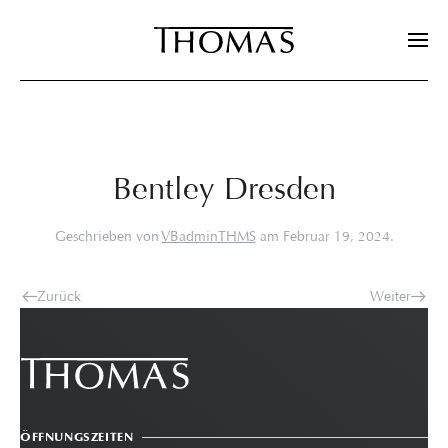
Zum Hauptinhalt springen
Bentley Dresden
Geschrieben von
VBadminTHMS
am
Februar 19, 2024
.
Zurück
Weiter
ÖFFNUNGSZEITEN