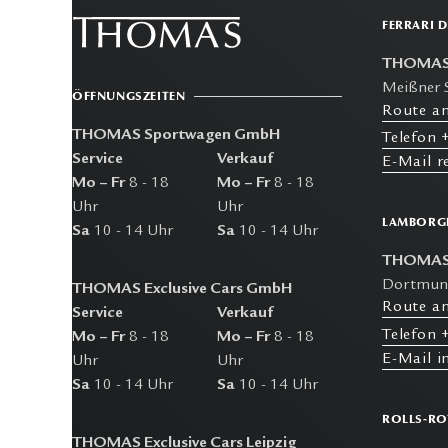
FERRARI 
THOMAS
Meißner 
ÖFFNUNGSZEITEN
R
oute a
THOMAS Sportwagen GmbH
T
elefon
+
Service
Verkauf
E-M
ail 
Mo – Fr
8 - 18
Mo – Fr
8 - 18
Uhr
Uhr
LAMBORGH
Sa
10 - 14 Uhr
Sa
10 - 14 Uhr
THOMAS E
Dortmund
THOMAS Exclusive Cars GmbH
R
oute a
Service
Verkauf
T
elefon
+
Mo – Fr
8 - 18
Mo – Fr
8 - 18
E-M
ail 
Uhr
Uhr
Sa
10 - 14 Uhr
Sa
10 - 14 Uhr
ROLLS-RO
THOMAS Exclusive Cars Leipzig