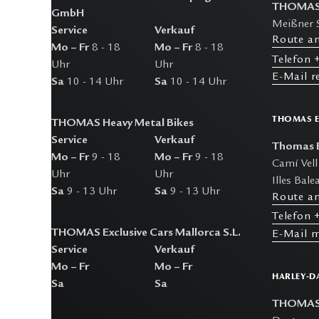
THOMAS 
GmbH
Meißner 
Service
Verkauf
R
oute a
Mo – Fr
8 - 18
Mo – Fr
8 - 18
T
elefon
+
Uhr
Uhr
E-M
ail 
Sa
10 - 14 Uhr
Sa
10 - 14 Uhr
THOMAS E
THOMAS Heavy Metal Bikes
Service
Verkauf
Thomas Ex
Mo – Fr
9 - 18
Mo – Fr
9 - 18
Camí Vell
Uhr
Uhr
Illes Bale
Sa
9 - 13 Uhr
Sa
9 - 13 Uhr
R
oute a
T
elefon
+
THOMAS Exclusive Cars Mallorca S.L.
E-M
ail 
Service
Verkauf
Mo – Fr
Mo – Fr
HARLEY-D
Sa
Sa
THOMAS H