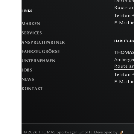
Dortmund
R
oute a
LINKS
T
elefon
+
E-M
ail 
MARKEN
SERVICES
HARLEY-D
ANSPRECHPARTNER
FAHRZEUGBÖRSE
THOMAS 
Amberger
UNTERNEHMEN
R
oute a
JOBS
T
elefon
+
NEWS
E-M
ail 
KONTAKT
©
2026
THOMAS Sportwagen GmbH | Developed by