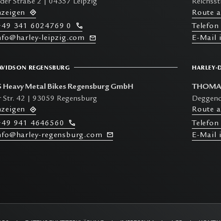
er Straße 2 | 04357 Leipzig
Reichss
nzeigen
R
oute 
49 341 6024769 0
T
elefon
info@harley-leipzig.com
E-M
ail
AVIDSON REGENSBURG
HARLEY-
Heavy Metal Bikes Regensburg GmbH
THOMAS 
 Str. 42 | 93059 Regensburg
Deggend
nzeigen
R
oute 
49 941 4646560
T
elefon
info@harley-regensburg.com
E-M
ail