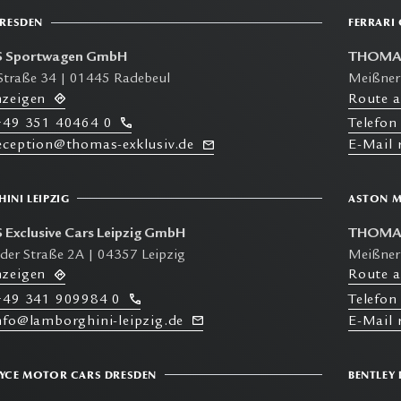
DRESDEN
FERRARI
 Sportwagen GmbH
THOMAS
Straße 34 | 01445 Radebeul
Meißner
nzeigen
R
oute 
49 351 40464 0
T
elefon
reception@thomas-exklusiv.de
E-M
ail
INI LEIPZIG
ASTON M
xclusive Cars Leipzig GmbH
THOMAS
er Straße 2A | 04357 Leipzig
Meißner
nzeigen
R
oute 
49 341 909984 0
T
elefon
info@lamborghini-leipzig.de
E-M
ail
YCE MOTOR CARS DRESDEN
BENTLEY