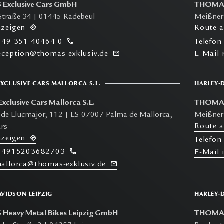
Exclusive Cars GmbH
THOMAS
Straße 34 | 01445 Radebeul
Meißner
nzeigen
R
oute 
49 351 40464 0
T
elefon
reception@thomas-exklusiv.de
E-M
ail
XCLUSIVE CARS MALLORCA S.L.
HARLEY-
clusive Cars Mallorca S.L.
THOMAS
 de Llucmajor, 112 | ES-07007 Palma de Mallorca,
Meißner
R
oute 
ars
nzeigen
T
elefon
4915203682703
E-M
ail
mallorca@thomas-exklusiv.de
AVIDSON LEIPZIG
HARLEY-
eavy Metal Bikes Leipzig GmbH
THOMAS